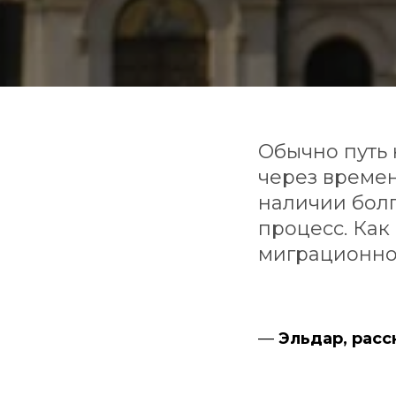
Обычно путь 
через времен
наличии бол
процесс. Как
миграционног
—
Эльдар, расс
человек к вам о
ситуация?