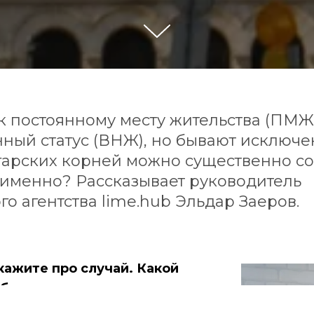
к постоянному месту жительства (ПМЖ
ный статус (ВНЖ), но бывают исключе
гарских корней можно существенно со
 именно? Рассказывает руководитель
о агентства lime.hub Эльдар Заеров
.
кажите про случай. Какой
братился, какая у него