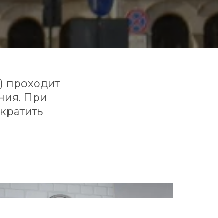
) проходит
ния. При
кратить