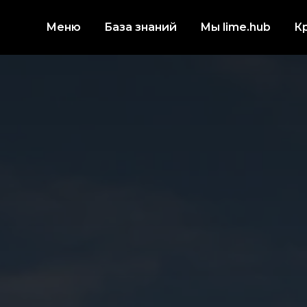
Меню
База знаний
Мы lime.hub
К