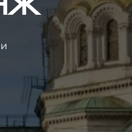
НЖ
 и